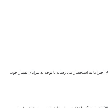
احتراما به استحضار می رساند با توجه به مزایای بسیار خوب PHP7.3 در بخش‌های مختلف، تمامی سرورهای لینوکسی HiSupport به PHP7.3 مجهز شدند. از این پس می توانید به منظور ارتقا سرعت،