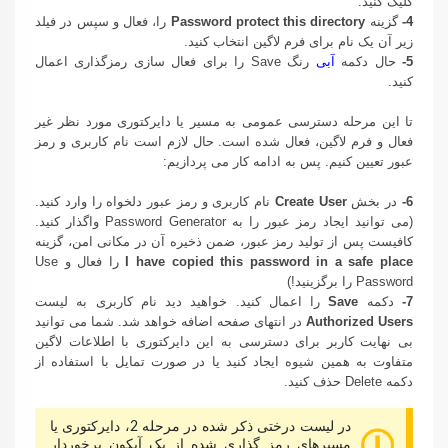
کلیک کنید.
4-
گزینه
Password protect this directory
را، فعال و سپس در فیلد
زیر آن یک نام برای فرم لاگین انتخاب کنید.
5-
حال دکمه
آبی
رنگ Save را برای فعال سازی رمزگذاری اعمال
کنید.
تا این مرحله دسترسی عمومی به مسیر یا دایرکتوری مورد نظر غیر
فعال و فرم لاگین، فعال شده است. حال لازم است نام کاربری و رمز
عبور تعیین کنیم. پس به ادامه کار می پردازیم:
6-
در بخش
Create User
نام کاربری و رمز عبور دلخواه را وارد کنید.
(می توانید ایجاد رمز عبور را به Password Generator واگذار کنید.
کافیست پس از تولید رمز عبور، ضمن ذخیره آن در مکانی امن، گزینه
I have copied this password in a safe place
را فعال و Use
Password را برگزینید!)
7-
دکمه
Save
را اعمال کنید. خواهید دید نام کاربری به لیست
Authorized Users
در انتهای صفحه اضافه خواهد شد. شما می توانید
بی نهایت کاربر برای دسترسی به این دایرکتوری با اطلاعات لاگین
متفاوت به همین شیوه ایجاد کنید یا در صورت تمایل با استفاده از
دکمه Delete حذف کنید.
در لیست درختی ذکر شده در مرحله 2، دایرکتوری یا
مسیرهای رمز گذاری شده از یک آیکون برخوردار