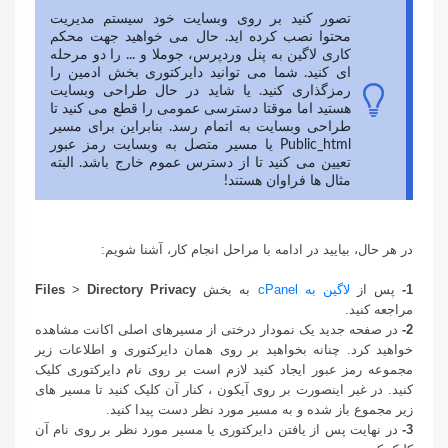
تصور کنید بر روی وبسایت خود سیستم مدیریت
محتوا نصب کرده اید. حال می خواهید جهت محکم
کاری لاگین به پنل وردپرس، جوملا و ... را دو مرحله
ای کنید. شما می توانید دایرکتوری بخش ادمین را
رمزگذاری کنید. یا شاید در حال طراحی وبسایت
هستید اما موقتا دسترسی عمومی را قطع می کنید تا
طراحی وبسایت به اتمام رسد. بنابراین برای مسیر
Public_html یا مسیر متصل به وبسایت رمز عبور
تعیین می کنید تا از دسترس عموم خارج باشد. البته
مثال ها فراوان هستند!
در هر حال، بیایید در ادامه با مراحل انجام کار، آشنا شویم:
1-
پس از
لاگین به cPanel
به بخش
Directory Privacy
>
Files
مراجعه کنید.
2-
در صفحه جدید یک نمودار درختی از مسیرهای اصلی اکانت مشاهده
خواهید کرد. چنانه بخواهید بر روی همان دایرکتوری و اطلاعات زیر
مجموعه رمز عبور ایجاد کنید لازم است بر روی نام دایرکتوری کلیک
کنید. در غیر اینصورت بر روی آیکون ، کنار آن کلیک کنید تا مسیر های
زیر مجموع باز شده و به مسیر مورد نظر دست پیدا کنید.
3-
در نهایت پس از یافتن دایرکتوری یا مسیر مورد نظر بر روی نام آن