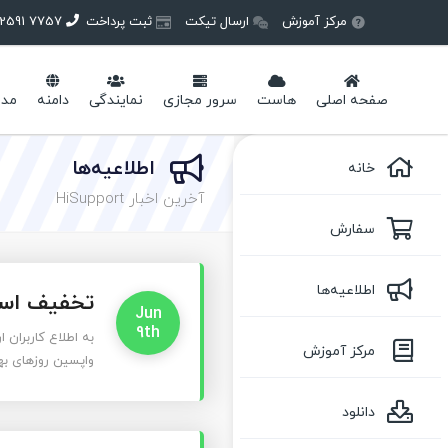
مرکز آموزش
ارسال تیکت
ثبت پرداخت
7757 2591 -021
صفحه اصلی
هاست
سرور مجازی
نمایندگی
دامنه
مدی
اطلاعیه‌ها
خانه
آخرین اخبار HiSupport
سفارش
اطلاعیه‌ها
تخفیف استثن
Jun
9th
به اطلاع کاربران 
مرکز آموزش
واپسین روزهای بهار 98 یک بار دیگر با تخفیف ویژه دامنه‌های مورد علاقه شما، به
دانلود