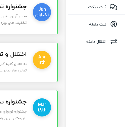
جشنواره ت
ثبت تیکت
Jun
1خیابان
ضمن آرزوی قبولی 
تخفیف های ویژه به این مناسبت، از
ثبت دامنه
انتقال دامنه
اختلال و ت
Apr
11th
به اطلاع کلیه کار
تماس های‌ساپورت
جشنواره تخفیف
Mar
18th
جشنواره نوروزی ه
طبیعت و نوروز باستانی، ب